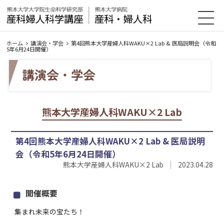
HOME
教室紹介
診療案内
研究・業績
ホーム
講演会・学会
第4回熊本大学産婦人科WAKU×2 Lab & 医局説明会（令和
5年6月24日開催）
入局案内
お知らせ・イベント
アクセス
リンク集
熊本大学産婦人科WAKU×2 Lab
会員のページ
サイトマップ
第4回熊本大学産婦人科WAKU×2 Lab & 医局説明
会（令和5年6月24日開催）
熊本大学産婦人科WAKU×2 Lab
2023.04.28
開催概要
集まれ未来の宝たち！