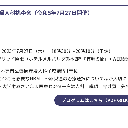
産婦⼈科桃李会（令和5年7月27日開催）
023年7月27日（木） 18時30分～20時10分（予定）
リッド開催（ホテルメルパルク熊本2階『有明の間』+ WEB配
日本専門医機構 産婦人科領域講習 1単位
Mと今こそ必要なNBM ～卵巣癌の治療選択について私が大切
大学附属さいたま医療センター産婦人科 講師 今井賢 先
プログラムはこちら（PDF 681K