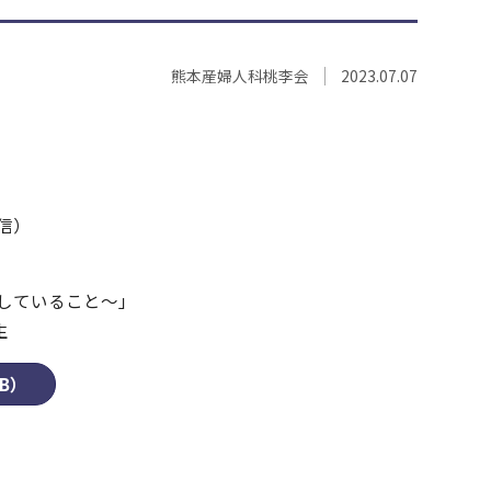
熊本産婦人科桃李会
2023.07.07
信）
にしていること～」
生
B）