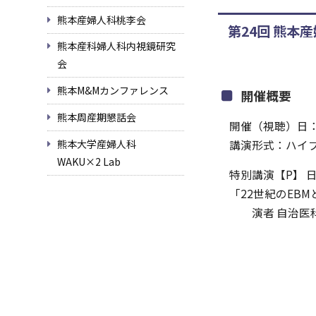
熊本産婦人科桃李会
第24回 熊本
熊本産科婦人科内視鏡研究
会
熊本M&Mカンファレンス
開催概要
熊本周産期懇話会
開催（視聴）日：2
講演形式：ハイブ
熊本大学産婦人科
WAKU×2 Lab
特別講演【P】 
「22世紀のEB
演者 ⾃治医科