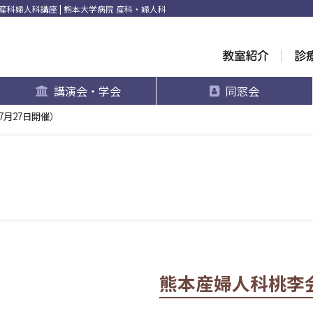
科婦人科講座 | 熊本大学病院 産科・婦人科
講演会・学会
同窓会
7月27日開催）
熊本産婦人科桃李