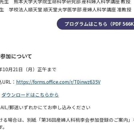
 先生 熊本大学大学院生命科学研究部 産科婦人科学講座 教授
先生 学校法人順天堂 順天堂大学医学部 産婦人科学講座 准教授
プログラムはこちら（PDF 566K
ご参加について
年10月21日（月）正午まで
URL：
https://forms.office.com/r/T0inwz635V
：
ダウンロードはこちらから
/MAIL/郵送いずれかにてお申し込みください
ける場合は、別紙「第36回産婦⼈科桃李会参加登録のご案内
す。