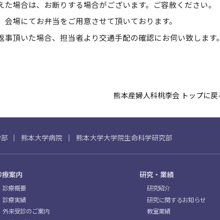
えた場合は、お断りする場合がございます。ご容赦ください。
、会場にてお弁当をご用意させて頂いております。
返事頂いた場合、担当者より交通⼿配の確認にお伺い致します
熊本産婦人科桃李会 トップに戻
学部
熊本大学病院
熊本大学大学院生命科学研究部
診療案内
研究・業績
診療概要
研究紹介
診療実績
研究に関するお知らせ
外来受診のご案内
教室業績