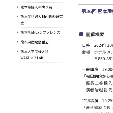
熊本産婦人科桃李会
第36回 熊本
熊本産科婦人科内視鏡研究
会
熊本M&Mカンファレンス
開催概要
熊本周産期懇話会
日時：2024年10
会場：ホテル メ
熊本大学産婦人科
WAKU×2 Lab
〒860-8517 
一般講演 19:00～
「福田病院から
座長 三谷 穣 
演者 岩越 裕 
特別講演 19:2
「産科領域における