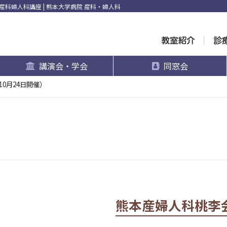
科婦人科講座 | 熊本大学病院 産科・婦人科
講演会・学会
同窓会
10月24日開催）
熊本産婦人科桃李