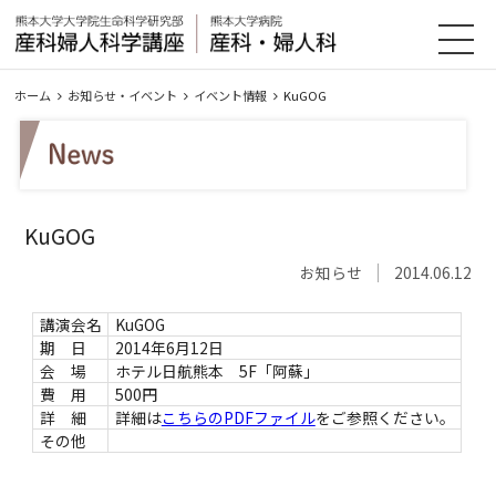
HOME
教室紹介
診療案内
研究・業績
ホーム
お知らせ・イベント
イベント情報
KuGOG
入局案内
お知らせ・イベント
アクセス
リンク集
KuGOG
会員のページ
サイトマップ
お知らせ
2014.06.12
講演会名
KuGOG
期 日
2014年6月12日
会 場
ホテル日航熊本 5F「阿蘇」
費 用
500円
詳 細
詳細は
こちらのPDFファイル
をご参照ください。
その他