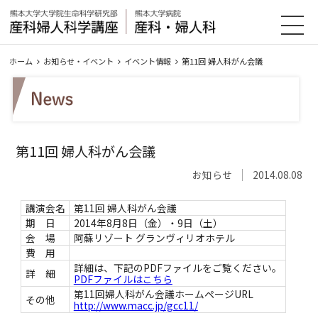
HOME
教室紹介
診療案内
研究・業績
ホーム
お知らせ・イベント
イベント情報
第11回 婦人科がん会議
入局案内
お知らせ・イベント
アクセス
リンク集
第11回 婦人科がん会議
会員のページ
サイトマップ
お知らせ
2014.08.08
講演会名
第11回 婦人科がん会議
期 日
2014年8月8日（金）・9日（土）
会 場
阿蘇リゾート グランヴィリオホテル
費 用
詳細は、下記のPDFファイルをご覧ください。
詳 細
PDFファイルはこちら
第11回婦人科がん会議ホームページURL
その他
http://www.macc.jp/gcc11/