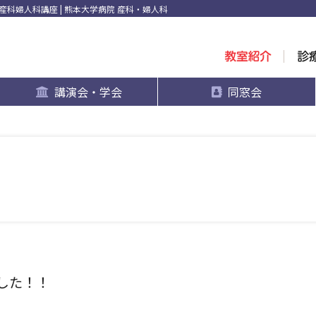
科婦人科講座 | 熊本大学病院 産科・婦人科
講演会・学会
同窓会
した！！