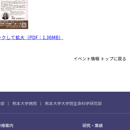
して拡大（PDF：1.36MB）
イベント情報 トップに戻る
学部
熊本大学病院
熊本大学大学院生命科学研究部
診療案内
研究・業績